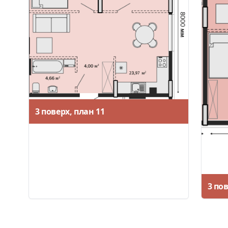
3 поверх, план 11
3 пов