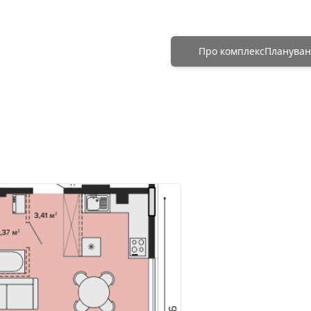
Про комплекс
Плануван